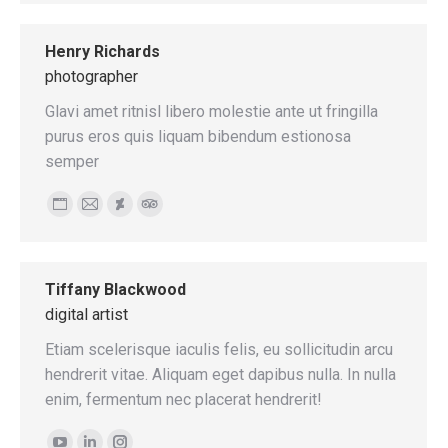
blog
/
Henry Richards
website
photographer
Glavi amet ritnisl libero molestie ante ut fringilla
purus eros quis liquam bibendum estionosa
semper
Personal
E-
Deviantart
TripAdvisor
blog
mail
/
Tiffany Blackwood
website
digital artist
Etiam scelerisque iaculis felis, eu sollicitudin arcu
hendrerit vitae. Aliquam eget dapibus nulla. In nulla
enim, fermentum nec placerat hendrerit!